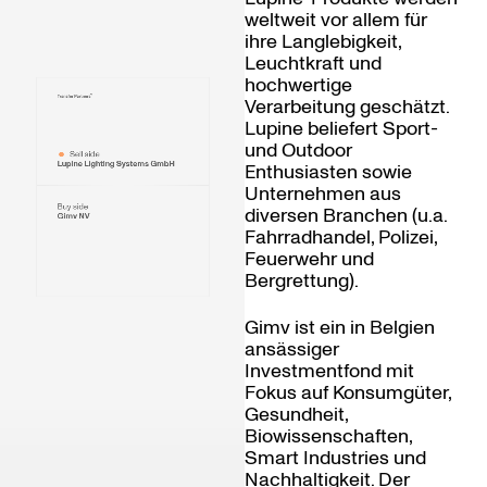
weltweit vor allem für
ihre Langlebigkeit,
Leuchtkraft und
hochwertige
Verarbeitung geschätzt.
Lupine beliefert Sport-
und Outdoor
Sell side
Lupine Lighting Systems GmbH
Enthusiasten sowie
Unternehmen aus
Buy side
diversen Branchen (u.a.
Gimv NV
Fahrradhandel, Polizei,
Feuerwehr und
Bergrettung).
Gimv ist ein in Belgien
ansässiger
Investmentfond mit
Fokus auf Konsumgüter,
Gesundheit,
Biowissenschaften,
Smart Industries und
Nachhaltigkeit. Der