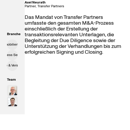
Axel Neurath
Partner, Transfer Partners
Das Mandat von Transfer Partners
umfasste den gesamten M&A-Prozess
einschließlich der Erstellung der
transaktionsrelevanten Unterlagen, die
Branche
Begleitung der Due Diligence sowie der
 Immobilienwirtschaft
Unterstützung der Verhandlungen bis zum
erfolgreichen Signing und Closing.
usiness Services
ergie & Versorgung
Team
Axel Neurath
Dorian Penke