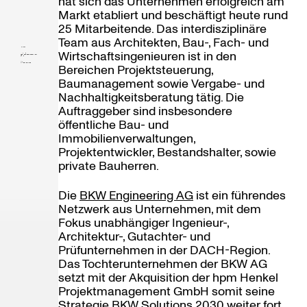
hat sich das Unternehmen erfolgreich am
Markt etabliert und beschäftigt heute rund
25 Mitarbeitende. Das interdisziplinäre
Team aus Architekten, Bau-, Fach- und
Wirtschaftsingenieuren ist in den
Sell side
hpm Henkel Projektmanagement GmbH
Buy side
Bereichen Projektsteuerung,
BKW Engineering AG
Baumanagement sowie Vergabe- und
Nachhaltigkeitsberatung tätig. Die
Auftraggeber sind insbesondere
öffentliche Bau- und
Immobilienverwaltungen,
Projektentwickler, Bestandshalter, sowie
private Bauherren.
Die
BKW Engineering AG
ist ein führendes
Netzwerk aus Unternehmen, mit dem
Fokus unabhängiger Ingenieur-,
Architektur-, Gutachter- und
Prüfunternehmen in der DACH-Region.
Das Tochterunternehmen der BKW AG
setzt mit der Akquisition der hpm Henkel
Projektmanagement GmbH somit seine
Strategie BKW Solutions 2030 weiter fort